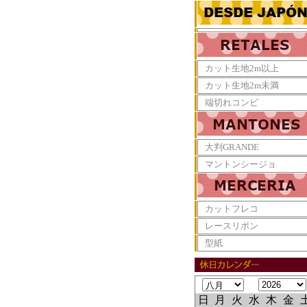
カット生地2m以上
カット生地2m未満
端切れコンビ
大判GRANDE
マントンシージョ
カットフレコ
レースリボン
型紙
日
月
火
水
木
金