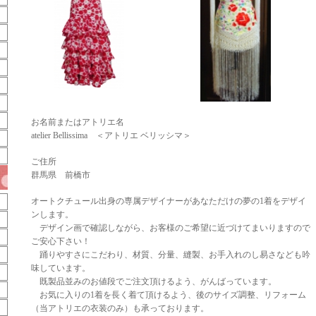
お名前またはアトリエ名
atelier Bellissima ＜アトリエ ベリッシマ＞
ご住所
群馬県 前橋市
オートクチュール出身の専属デザイナーがあなただけの夢の1着をデザイ
ンします。
デザイン画で確認しながら、お客様のご希望に近づけてまいりますので
ご安心下さい！
踊りやすさにこだわり、材質、分量、縫製、お手入れのし易さなども吟
味しています。
既製品並みのお値段でご注文頂けるよう、がんばっています。
お気に入りの1着を長く着て頂けるよう、後のサイズ調整、リフォーム
（当アトリエの衣装のみ）も承っております。