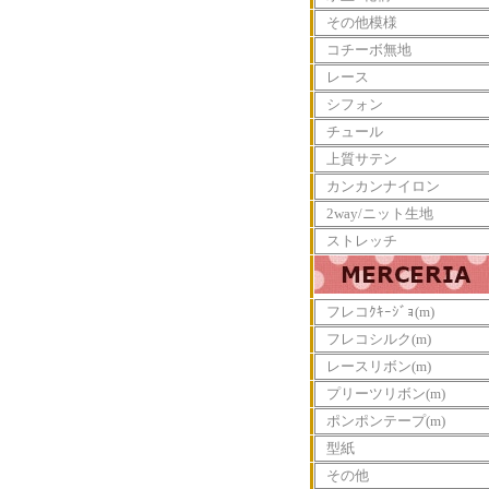
その他模様
コチーボ無地
レース
シフォン
チュール
上質サテン
カンカンナイロン
2way/ニット生地
ストレッチ
フレコｸｷｰｼﾞｮ(m)
フレコシルク(m)
レースリボン(m)
プリーツリボン(m)
ポンポンテープ(m)
型紙
その他