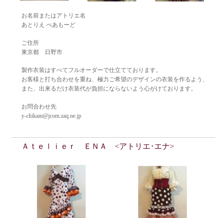
お名前またはアトリエ名
あとりえ べあもーど
ご住所
東京都 日野市
製作衣装はすべてフルオーダーで仕立てております。
お客様と打ち合わせを重ね、極力ご希望のデザインの衣装を作るよう、
また、出来るだけ衣装代が負担にならないよう心がけております。
お問合わせ先
y-chikam@jcom.zaq.ne.jp
Ａｔｅｌｉｅｒ ＥＮＡ <アトリエ･エナ>