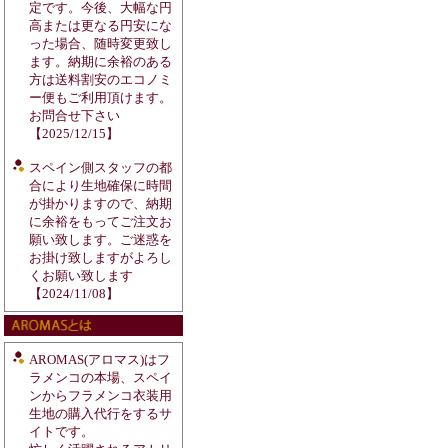
定です。今後、大幅な円
高または更なる円安にな
った場合、随時変更致し
ます。納期に余裕のある
方は送料割安のエコノミ
ー便もご利用頂けます。
お問合せ下さい
【2025/12/15】
スペイン側スタッフの都
合により生地確保に時間
が掛かりますので、納期
に余裕をもってご注文お
願い致します。ご迷惑を
お掛け致しますがよろし
くお願い致します
【2024/11/08】
AROMAS(アロマス)はフ
ラメンコの本場、スペイ
ンからフラメンコ衣装用
生地の購入代行をするサ
イトです。