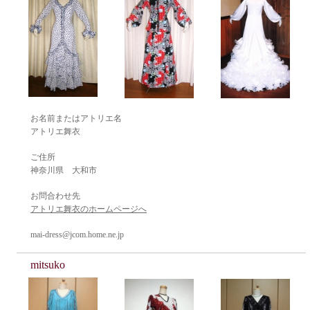
お名前またはアトリエ名
アトリエ舞衣
ご住所
神奈川県 大和市
お問合わせ先
アトリエ舞衣のホームページへ
mai-dress@jcom.home.ne.jp
mitsuko