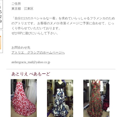
1
ご住所
8
東京都 江東区
5
2
「自分だけのスペシャルな一着」を求めていらっしゃるフラメンカのため
9
のアトリエです。 お客様のヌメロ/衣装イメージ/ご予算に合わせて、じっ
くり作らせていただいております。
ぜひHPに遊びにいらして下さい。
お問合わせ先
アトリエ グラシアのホームページへ
ateliergracia_mail@yahoo.co.jp
あとりえ べあもーど