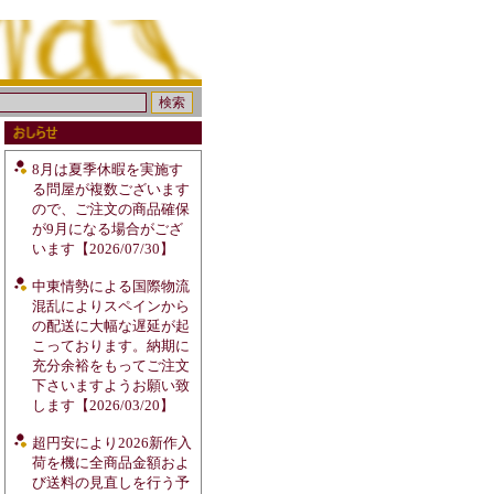
8月は夏季休暇を実施す
る問屋が複数ございます
ので、ご注文の商品確保
が9月になる場合がござ
います【2026/07/30】
中東情勢による国際物流
混乱によりスペインから
の配送に大幅な遅延が起
こっております。納期に
充分余裕をもってご注文
下さいますようお願い致
します【2026/03/20】
超円安により2026新作入
荷を機に全商品金額およ
び送料の見直しを行う予