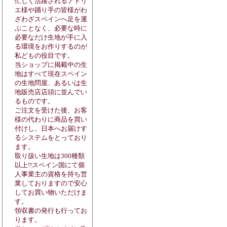
忙しく活躍されるアトリ
エ様や踊り手の皆様がわ
ざわざスペインへ足を運
ぶことなく、必要な時に
必要なだけ生地が手に入
る環境をお作りするのが
私どもの役目です。
当ショップに掲載中の生
地はすべて現在スペイン
の生地問屋、あるいは生
地販売店店頭に並んでい
るものです。
ご注文を受けた後、お客
様の代わりに商品を買い
付けし、日本へお届けす
るシステムをとっており
ます。
取り扱い生地は300種類
以上!!スペイン国にて個
人事業主の資格を持ち営
業しておりますので安心
してお買い物いただけま
す。
領収書の発行も行ってお
ります。