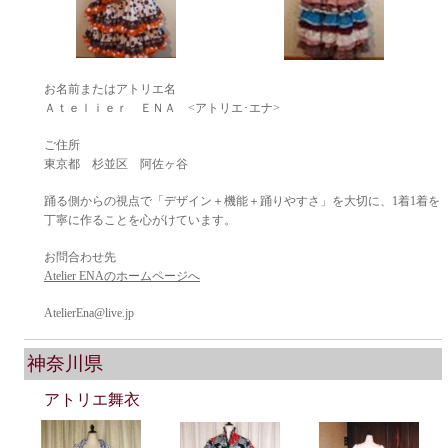
お名前またはアトリエ名
Ａｔｅｌｉｅｒ ＥＮＡ <アトリエ･エナ>
ご住所
東京都 杉並区 阿佐ヶ谷
踊る側からの視点で「デザイン＋機能＋踊りやすさ」を大切に、1着1着を
丁寧に作ることを心がけています。
お問合わせ先
Atelier ENAのホームページへ
AtelierEna@live.jp
神奈川県
アトリエ舞衣