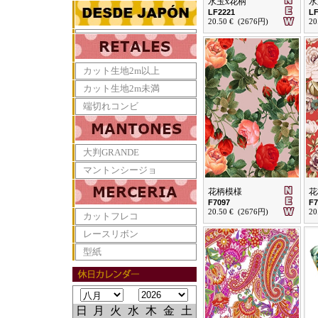
水玉x花柄
水
LF2221
LF
20.50 € (2676円)
20
カット生地2m以上
カット生地2m未満
端切れコンビ
大判GRANDE
マントンシージョ
花柄模様
花
F7097
F7
20.50 € (2676円)
20
カットフレコ
レースリボン
型紙
日
月
火
水
木
金
土