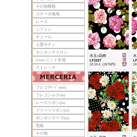
その他模様
コチーボ無地
レース
シフォン
チュール
上質サテン
カンカンナイロン
水玉x花柄
水
2way/ニット生地
LF2227
LF
20.50 € (2676円)
20
ストレッチ
フレコｸｷｰｼﾞｮ(m)
フレコシルク(m)
レースリボン(m)
プリーツリボン(m)
ポンポンテープ(m)
型紙
その他