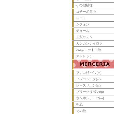
その他模様
コチーボ無地
レース
シフォン
チュール
上質サテン
カンカンナイロン
2way/ニット生地
ストレッチ
フレコｸｷｰｼﾞｮ(m)
フレコシルク(m)
レースリボン(m)
プリーツリボン(m)
ポンポンテープ(m)
型紙
その他