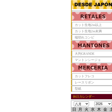
カット生地2m以上
カット生地2m未満
端切れコンビ
大判GRANDE
マントンシージョ
カットフレコ
レースリボン
型紙
日
月
火
水
木
金