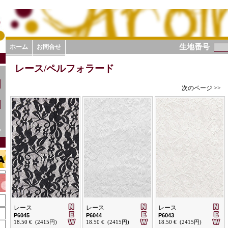
生地番号
ホーム
お問合せ
レース/ペルフォラード
次のページ >>
ら
レース
レース
レース
P6045
P6044
P6043
18.50 € (2415円)
18.50 € (2415円)
18.50 € (2415円)