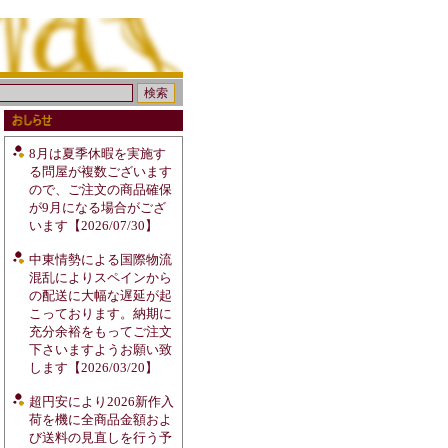
8月は夏季休暇を実施す
る問屋が複数ございます
ので、ご注文の商品確保
が9月になる場合がござ
います【2026/07/30】
中東情勢による国際物流
混乱によりスペインから
の配送に大幅な遅延が起
こっております。納期に
充分余裕をもってご注文
下さいますようお願い致
します【2026/03/20】
超円安により2026新作入
荷を機に全商品金額およ
び送料の見直しを行う予