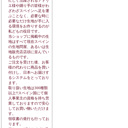
忙しく活躍されるアトリ
エ様や踊り手の皆様がわ
ざわざスペインへ足を運
ぶことなく、必要な時に
必要なだけ生地が手に入
る環境をお作りするのが
私どもの役目です。
当ショップに掲載中の生
地はすべて現在スペイン
の生地問屋、あるいは生
地販売店店頭に並んでい
るものです。
ご注文を受けた後、お客
様の代わりに商品を買い
付けし、日本へお届けす
るシステムをとっており
ます。
取り扱い生地は300種類
以上!!スペイン国にて個
人事業主の資格を持ち営
業しておりますので安心
してお買い物いただけま
す。
領収書の発行も行ってお
ります。