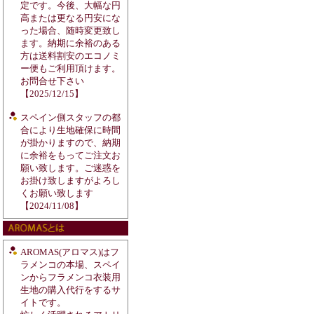
定です。今後、大幅な円
高または更なる円安にな
った場合、随時変更致し
ます。納期に余裕のある
方は送料割安のエコノミ
ー便もご利用頂けます。
お問合せ下さい
【2025/12/15】
スペイン側スタッフの都
合により生地確保に時間
が掛かりますので、納期
に余裕をもってご注文お
願い致します。ご迷惑を
お掛け致しますがよろし
くお願い致します
【2024/11/08】
AROMAS(アロマス)はフ
ラメンコの本場、スペイ
ンからフラメンコ衣装用
生地の購入代行をするサ
イトです。