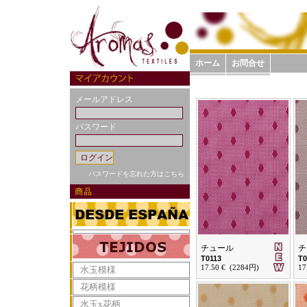
ホーム
お問合せ
メールアドレス
パスワード
パスワードを忘れた方はこちら
チュール
チ
T0113
T0
17.50 € (2284円)
17
水玉模様
花柄模様
水玉x花柄