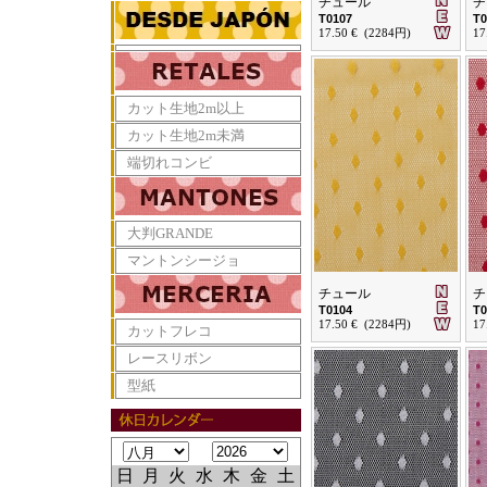
チュール
チ
T0107
T0
17.50 € (2284円)
17
カット生地2m以上
カット生地2m未満
端切れコンビ
大判GRANDE
マントンシージョ
チュール
チ
T0104
T0
17.50 € (2284円)
17
カットフレコ
レースリボン
型紙
日
月
火
水
木
金
土