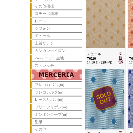
その他模様
コチーボ無地
レース
シフォン
チュール
上質サテン
カンカンナイロン
チュール
チ
2way/ニット生地
T0110
T0
17.50 € (2284円)
17
ストレッチ
フレコｸｷｰｼﾞｮ(m)
フレコシルク(m)
レースリボン(m)
プリーツリボン(m)
ポンポンテープ(m)
型紙
その他