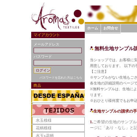
ホーム
お問合せ
メールアドレス
無料生地サンプル
パスワード
当ショップでは、お客様に
用意しております。
以下の
【ご注意】
※サンプルがない生地もご
パスワードを忘れた方はこちら
各生地の詳細説明のページ
※無料サンプルは、生地によ
ります。
※おひとり様何度でもお申
生地サンプルの請求の手
水玉模様
1.
ご希望の生地のサンプル
ージに「あり・なし」と
花柄模様
水玉x花柄