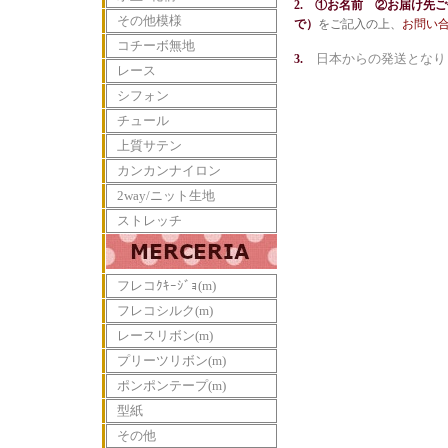
2.
①お名前 ②お届け先ご
その他模様
で）
をご記入の上、
お問い
コチーボ無地
日本からの発送となり
3.
レース
シフォン
チュール
上質サテン
カンカンナイロン
2way/ニット生地
ストレッチ
フレコｸｷｰｼﾞｮ(m)
フレコシルク(m)
レースリボン(m)
プリーツリボン(m)
ポンポンテープ(m)
型紙
その他