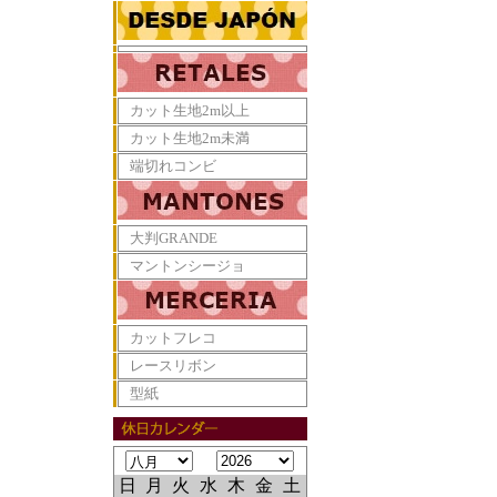
カット生地2m以上
カット生地2m未満
端切れコンビ
大判GRANDE
マントンシージョ
カットフレコ
レースリボン
型紙
日
月
火
水
木
金
土