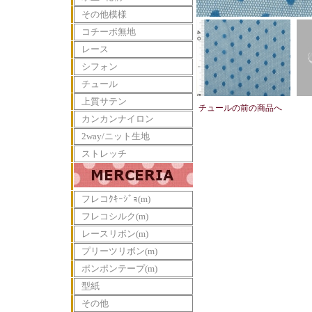
その他模様
コチーボ無地
レース
シフォン
チュール
上質サテン
チュールの前の商品へ
カンカンナイロン
2way/ニット生地
ストレッチ
フレコｸｷｰｼﾞｮ(m)
フレコシルク(m)
レースリボン(m)
プリーツリボン(m)
ポンポンテープ(m)
型紙
その他