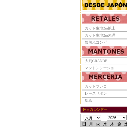
カット生地2m以上
カット生地2m未満
端切れコンビ
大判GRANDE
マントンシージョ
カットフレコ
レースリボン
型紙
日
月
火
水
木
金