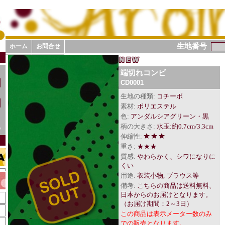
生地番号
ホーム
お問合せ
端切れコンビ
CD0001
生地の種類:
コチーボ
素材:
ポリエステル
色:
アンダルシアグリーン・黒
柄の大きさ:
水玉:約0.7cm/3.3cm
ら
伸縮性:
重さ:
★★★
質感:
やわらかく、シワになりに
くい
用途:
衣装小物, ブラウス等
備考:
こちらの商品は送料無料、
日本からのお届けとなります。
（お届け期間：2～3日）
この商品は表示メーター数のみ
での販売となります。