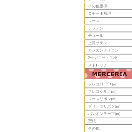
その他模様
コチーボ無地
レース
シフォン
チュール
上質サテン
カンカンナイロン
2way/ニット生地
ストレッチ
フレコｸｷｰｼﾞｮ(m)
フレコシルク(m)
レースリボン(m)
プリーツリボン(m)
ポンポンテープ(m)
型紙
その他