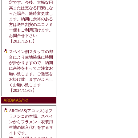
定です。今後、大幅な円
高または更なる円安にな
った場合、随時変更致し
ます。納期に余裕のある
方は送料割安のエコノミ
ー便もご利用頂けます。
お問合せ下さい
【2025/12/15】
スペイン側スタッフの都
合により生地確保に時間
が掛かりますので、納期
に余裕をもってご注文お
願い致します。ご迷惑を
お掛け致しますがよろし
くお願い致します
【2024/11/08】
AROMAS(アロマス)はフ
ラメンコの本場、スペイ
ンからフラメンコ衣装用
生地の購入代行をするサ
イトです。