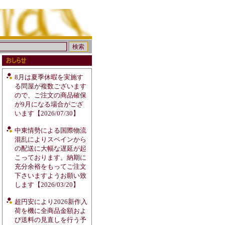
8月は夏季休暇を実施す
る問屋が複数ございます
ので、ご注文の商品確保
が9月になる場合がござ
います【2026/07/30】
中東情勢による国際物流
混乱によりスペインから
の配送に大幅な遅延が起
こっております。納期に
充分余裕をもってご注文
下さいますようお願い致
します【2026/03/20】
超円安により2026新作入
荷を機に全商品金額およ
び送料の見直しを行う予