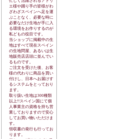
忙しく活躍されるアトリ
エ様や踊り手の皆様がわ
ざわざスペインへ足を運
ぶことなく、必要な時に
必要なだけ生地が手に入
る環境をお作りするのが
私どもの役目です。
当ショップに掲載中の生
地はすべて現在スペイン
の生地問屋、あるいは生
地販売店店頭に並んでい
るものです。
ご注文を受けた後、お客
様の代わりに商品を買い
付けし、日本へお届けす
るシステムをとっており
ます。
取り扱い生地は300種類
以上!!スペイン国にて個
人事業主の資格を持ち営
業しておりますので安心
してお買い物いただけま
す。
領収書の発行も行ってお
ります。