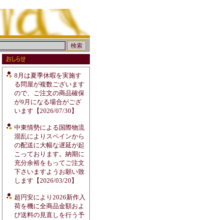
8月は夏季休暇を実施す
る問屋が複数ございます
ので、ご注文の商品確保
が9月になる場合がござ
います【2026/07/30】
中東情勢による国際物流
混乱によりスペインから
の配送に大幅な遅延が起
こっております。納期に
充分余裕をもってご注文
下さいますようお願い致
します【2026/03/20】
超円安により2026新作入
荷を機に全商品金額およ
び送料の見直しを行う予