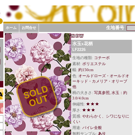
生地番号
ホーム
お問合せ
水玉x花柄
LF2226
生地の種類:
コチーボ
素材:
ポリエステル
幅:
約150cm
色:
オールドローズ・オールドオ
ら
ーキッド・カメリア・オリーブ
他
柄の大きさ:
写真参照, 水玉：約
3.0/4.0cm
伸縮性:
厚さ:
質感:
やわらかく、シワになりに
くい
用途:
バイレ全般
無料サンプル:
あり