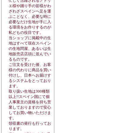
忙しく活躍されるアトリ
エ様や踊り手の皆様がわ
ざわざスペインへ足を運
ぶことなく、必要な時に
必要なだけ生地が手に入
る環境をお作りするのが
私どもの役目です。
当ショップに掲載中の生
地はすべて現在スペイン
の生地問屋、あるいは生
地販売店店頭に並んでい
るものです。
ご注文を受けた後、お客
様の代わりに商品を買い
付けし、日本へお届けす
るシステムをとっており
ます。
取り扱い生地は300種類
以上!!スペイン国にて個
人事業主の資格を持ち営
業しておりますので安心
してお買い物いただけま
す。
領収書の発行も行ってお
ります。