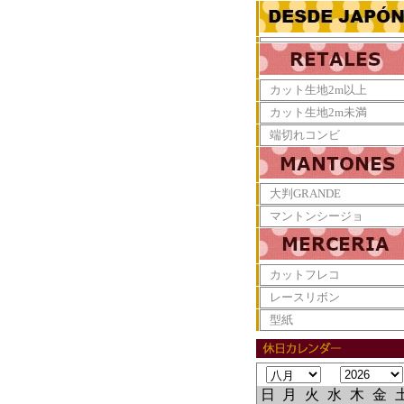
カット生地2m以上
カット生地2m未満
端切れコンビ
大判GRANDE
マントンシージョ
カットフレコ
レースリボン
型紙
日
月
火
水
木
金