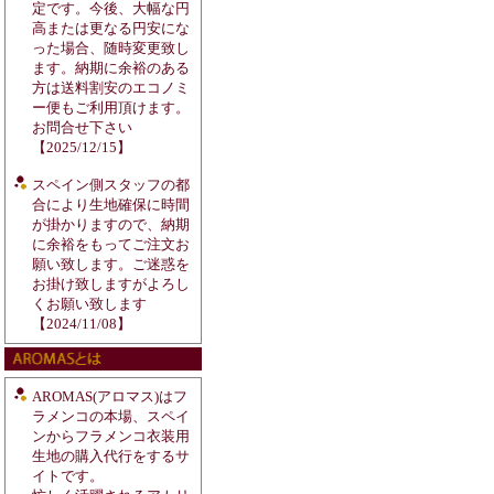
定です。今後、大幅な円
高または更なる円安にな
った場合、随時変更致し
ます。納期に余裕のある
方は送料割安のエコノミ
ー便もご利用頂けます。
お問合せ下さい
【2025/12/15】
スペイン側スタッフの都
合により生地確保に時間
が掛かりますので、納期
に余裕をもってご注文お
願い致します。ご迷惑を
お掛け致しますがよろし
くお願い致します
【2024/11/08】
AROMAS(アロマス)はフ
ラメンコの本場、スペイ
ンからフラメンコ衣装用
生地の購入代行をするサ
イトです。