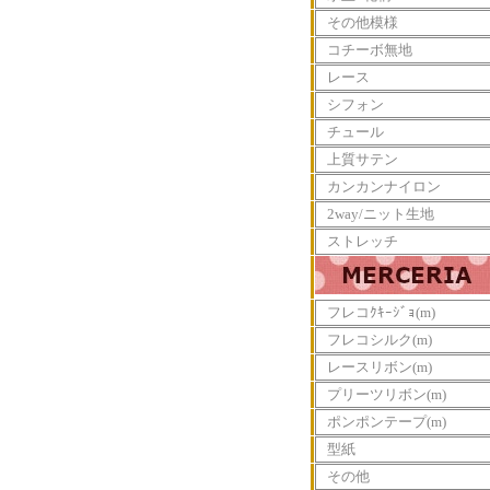
その他模様
コチーボ無地
レース
シフォン
チュール
上質サテン
カンカンナイロン
2way/ニット生地
ストレッチ
フレコｸｷｰｼﾞｮ(m)
フレコシルク(m)
レースリボン(m)
プリーツリボン(m)
ポンポンテープ(m)
型紙
その他